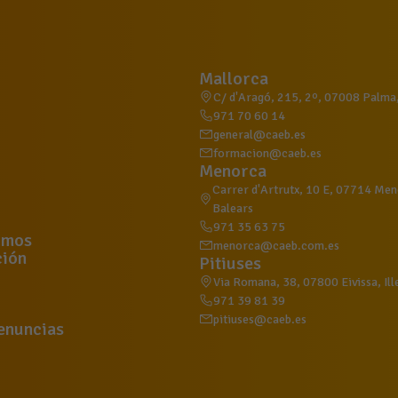
Mallorca
C/ d'Aragó, 215, 2º, 07008 Palma, 
971 70 60 14
general@caeb.es
formacion@caeb.es
Menorca
Carrer d'Artrutx, 10 E, 07714 Meno
Balears
971 35 63 75
omos
menorca@caeb.com.es
ión
Pitiuses
Via Romana, 38, 07800 Eivissa, Ill
971 39 81 39
pitiuses@caeb.es
enuncias