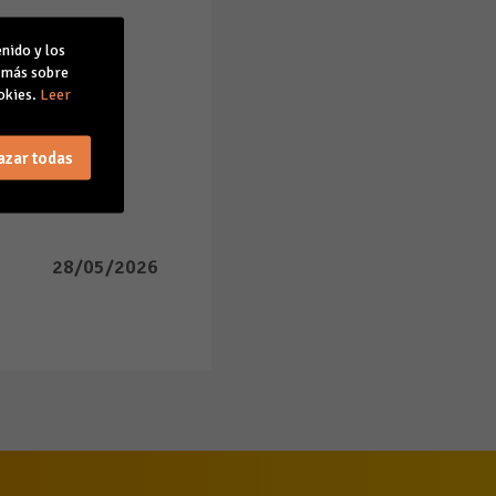
nido y los
r más sobre
okies.
Leer
azar todas
28/05/2026