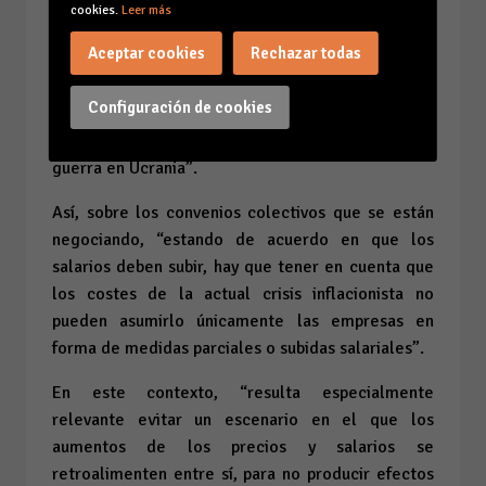
para recordar tras las manifestaciones y protestas
cookies.
Leer más
de las últimas fechas en relación a la demanda de
Aceptar cookies
Rechazar todas
subidas salariales, que “los empresarios no somos
ajenos a los problemas que genera una inflación
Configuración de cookies
que no padecíamos en España desde hace más de
30 años y también a los efectos negativos de la
guerra en Ucrania”.
Así, sobre los convenios colectivos que se están
negociando, “estando de acuerdo en que los
salarios deben subir, hay que tener en cuenta que
los costes de la actual crisis inflacionista no
pueden asumirlo únicamente las empresas en
forma de medidas parciales o subidas salariales”.
En este contexto, “resulta especialmente
relevante evitar un escenario en el que los
aumentos de los precios y salarios se
retroalimenten entre sí, para no producir efectos