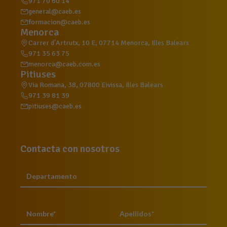
971 70 60 14
general@caeb.es
formacion@caeb.es
Menorca
Carrer d'Artrutx, 10 E, 07714 Menorca, Illes Balears
971 35 63 75
menorca@caeb.com.es
Pitiuses
Via Romana, 38, 07800 Eivissa, Illes Balears
971 39 81 39
pitiuses@caeb.es
Contacta con nosotros