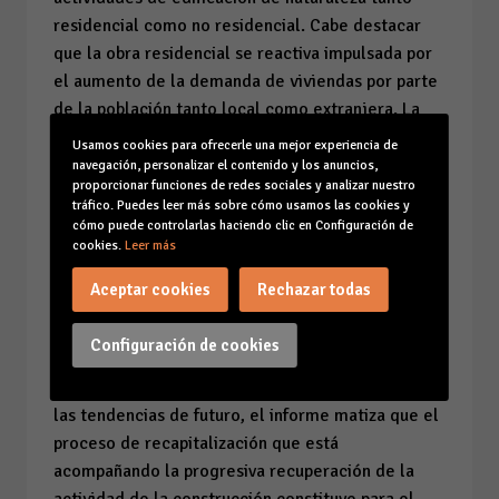
residencial como no residencial. Cabe destacar
que la obra residencial se reactiva impulsada por
el aumento de la demanda de viviendas por parte
de la población tanto local como extranjera. La
actividad de obra no residencial se está
Usamos cookies para ofrecerle una mejor experiencia de
beneficiando de la importante inversión en
navegación, personalizar el contenido y los anuncios,
proporcionar funciones de redes sociales y analizar nuestro
proyectos de naturaleza turística, mientras que la
tráfico. Puedes leer más sobre cómo usamos las cookies y
promoción inmobiliaria mantiene un tono más
cómo puede controlarlas haciendo clic en Configuración de
contenido que el resto del sector a la espera de
cookies.
Leer más
que finalice el ajuste entre la demanda y la oferta
Aceptar cookies
Rechazar todas
del mercado residencial. Por último, las obras de
ingeniería civil se desmarcan del dinamismo del
Configuración de cookies
sector en un contexto de mayor moderación de la
iniciativa pública.
Apuesta de futuro
Respecto a
las tendencias de futuro, el informe matiza que el
proceso de recapitalización que está
acompañando la progresiva recuperación de la
actividad de la construcción constituye para el