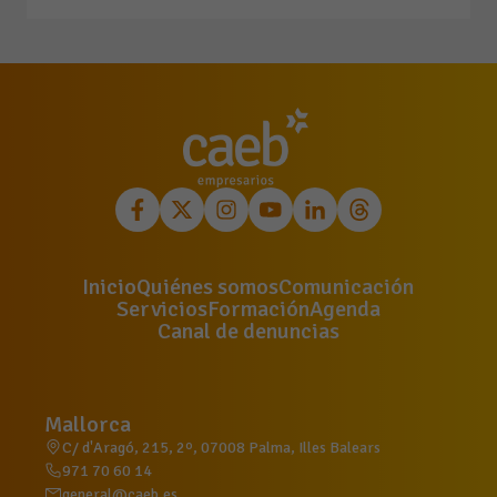
Inicio
Quiénes somos
Comunicación
Servicios
Formación
Agenda
Canal de denuncias
Mallorca
C/ d'Aragó, 215, 2º, 07008 Palma, Illes Balears
971 70 60 14
general@caeb.es