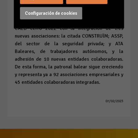
de Baleares, tanto dentro del Archipiélago como
a nivel nacional e internacional”, asegura la
Configuración de cookies
presidenta Carmen Planas.
CAEB cerró 2022 con la integración de tres
nuevas asociaciones: la citada CONSTRUÏM; ASSP,
del sector de la seguridad privada; y ATA
Baleares, de trabajadores autónomos, y la
adhesión de 10 nuevas entidades colaboradoras.
De esta forma, la patronal balear sigue creciendo
y representa ya a 92 asociaciones empresariales y
45 entidades colaboradoras integradas.
07/02/2023