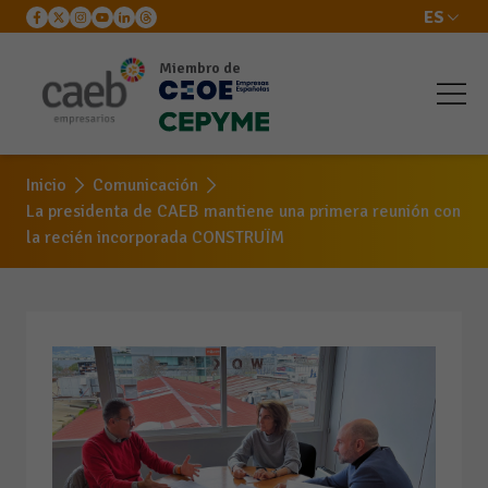
ES
Miembro de
Inicio
Comunicación
La presidenta de CAEB mantiene una primera reunión con
la recién incorporada CONSTRUÏM