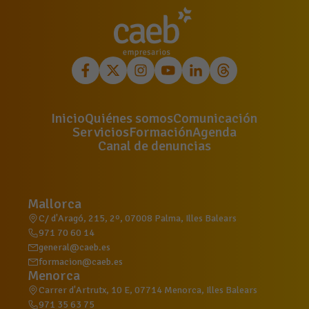
Inicio
Quiénes somos
Comunicación
Servicios
Formación
Agenda
Canal de denuncias
Mallorca
C/ d'Aragó, 215, 2º, 07008 Palma, Illes Balears
971 70 60 14
general@caeb.es
formacion@caeb.es
Menorca
Carrer d'Artrutx, 10 E, 07714 Menorca, Illes Balears
971 35 63 75