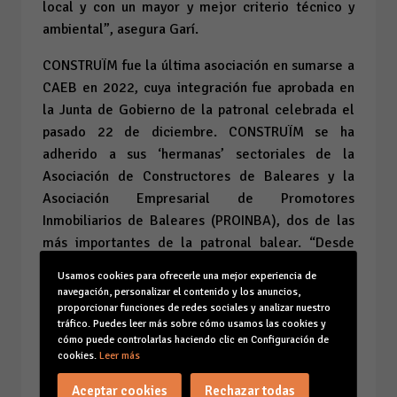
local y con un mayor y mejor criterio técnico y
ambiental”, asegura Garí.
CONSTRUÏM fue la última asociación en sumarse a
CAEB en 2022, cuya integración fue aprobada en
la Junta de Gobierno de la patronal celebrada el
pasado 22 de diciembre. CONSTRUÏM se ha
adherido a sus ‘hermanas’ sectoriales de la
Asociación de Constructores de Baleares y la
Asociación Empresarial de Promotores
Inmobiliarios de Baleares (PROINBA), dos de las
más importantes de la patronal balear. “Desde
CAEB seguimos trabajando para ayudar a todas
Usamos cookies para ofrecerle una mejor experiencia de
nuestras asociaciones y entidades colaboradoras,
navegación, personalizar el contenido y los anuncios,
a la par que seguimos creciendo y aumentando
proporcionar funciones de redes sociales y analizar nuestro
tráfico. Puedes leer más sobre cómo usamos las cookies y
nuestro peso como patronal empresarial
cómo puede controlarlas haciendo clic en Configuración de
aglutinando en una sola voz los intereses,
cookies.
Leer más
preocupaciones y defensa del tejido empresarial
Aceptar cookies
Rechazar todas