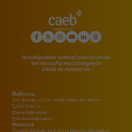
Inicio
Quiénes somos
Comunicación
Servicios
Formación
Agenda
Canal de denuncias
Mallorca
C/ d'Aragó, 215, 2º, 07008 Palma, Illes Balears
971 70 60 14
general@caeb.es
formacion@caeb.es
Menorca
Carrer d'Artrutx, 10 E, 07714 Menorca, Illes Balears