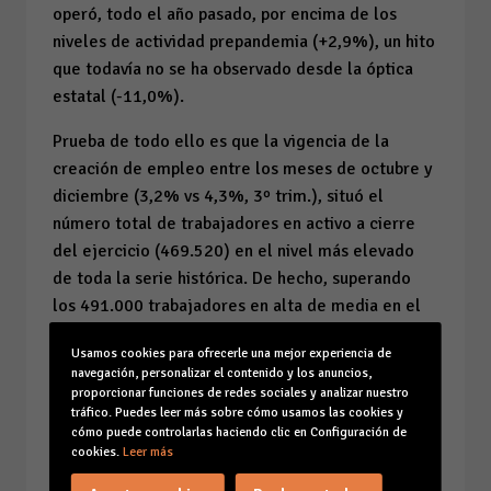
operó, todo el año pasado, por encima de los
niveles de actividad prepandemia (+2,9%), un hito
que todavía no se ha observado desde la óptica
estatal (-11,0%).
Prueba de todo ello es que la vigencia de la
creación de empleo entre los meses de octubre y
diciembre (3,2% vs 4,3%, 3º trim.), situó el
número total de trabajadores en activo a cierre
del ejercicio (469.520) en el nivel más elevado
de toda la serie histórica. De hecho, superando
los 491.000 trabajadores en alta de media en el
cuarto trimestre, la tasa de paro registrado se
Usamos cookies para ofrecerle una mejor experiencia de
situó en el 5,8% (+1,3 puntos por encima del
navegación, personalizar el contenido y los anuncios,
tercer trimestre), la más baja de los últimos
proporcionar funciones de redes sociales y analizar nuestro
tráfico. Puedes leer más sobre cómo usamos las cookies y
veinte años para esa época del año.
cómo puede controlarlas haciendo clic en Configuración de
cookies.
Leer más
Desde la óptica de la
demanda
, el consumo
privado aprovechó tanto el buen balance turístico