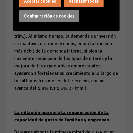
Aceptar cookies
Rechazar todas
como la resistencia del gasto familiar, impulsado
por un nuevo avance de los salarios y la
Configuración de cookies
moderación de la inflación, para cerrar el cuarto
trimestre con un avance del 2,8% (vs 2,5% 3º
trim.). Al mismo tiempo, la demanda de inversión
se mantuvo, un trimestre más, como la fracción
más débil de la demanda interna, si bien la
incipiente reducción de los tipos de interés y la
mejora de las expectativas empresariales
ayudaron a fortalecer su crecimiento a lo largo de
los últimos tres meses del ejercicio, con un
avance del 1,8% (vs 1,3% 3º trim.).
La inflación marcará la recuperación de la
capacidad de gasto de familias y empresas
Baleares afronta la primera mitad de 2024 en un