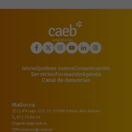
Inicio
Quiénes somos
Comunicación
Servicios
Formación
Agenda
Canal de denuncias
Mallorca
C/ d'Aragó, 215, 2º, 07008 Palma, Illes Balears
971 70 60 14
general@caeb.es
formacion@caeb.es