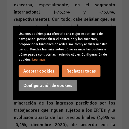
exacerba, especialmente, en el segmento
internacional (-76,3% y -76,8%,
respectivamente). Con todo, cabe señalar que, en
esta ocasión, el repunte de la estancia media
hasta los 9,3 días (47,9% vs 20,6%, 4º trim.) ha
Usamos cookies para ofrecerle una mejor experiencia de
navegación, personalizar el contenido y los anuncios,
conseguido compensar la contracción del
proporcionar funciones de redes sociales y analizar nuestro
dispendio diario efectuado por turista (-30,6% vs
tráfico. Puedes leer más sobre cómo usamos las cookies y
cómo puede controlarlas haciendo clic en Configuración de
-36,2%, 4º trim.), todavía constreñido por las
cookies.
Leer más
limitaciones a la actividad comercial y de ocio
imperantes a razón de la pandemia.
Aceptar cookies
Rechazar todas
Por su parte, la propensión a consumir de los
Configuración de cookies
residentes ha acusado el descenso de rentas
afectadas por la destrucción de empleo, la
minoración de los ingresos percibidos por los
trabajadores que siguen sujetos a los ERTEs y la
evolución alcista de los precios finales (1,6%
vs
-0,4%, diciembre 2020), de acuerdo con la