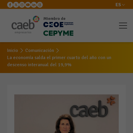
ES
Miembro de
Inicio
Comunicación
La economía salda el primer cuarto del año con un
descenso interanual del 19,9%