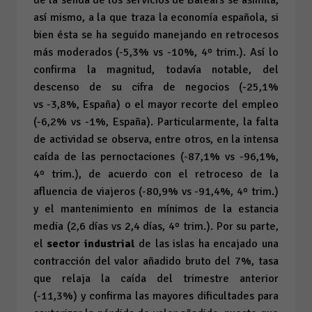
de la senda de los servicios de Balears se asimila,
así mismo, a la que traza la economía española, si
bien ésta se ha seguido manejando en retrocesos
más moderados (-5,3%
vs
-10%, 4º trim.). Así lo
confirma la magnitud, todavía notable, del
descenso de su cifra de negocios (-25,1%
vs
-3,8%, España) o el mayor recorte del empleo
(-6,2%
vs
-1%, España). Particularmente, la falta
de actividad se observa, entre otros, en la intensa
caída de las pernoctaciones (-87,1%
vs
-96,1%,
4º trim.), de acuerdo con el retroceso de la
afluencia de viajeros (-80,9%
vs
-91,4%, 4º trim.)
y el mantenimiento en mínimos de la estancia
media (2,6 días
vs
2,4 días, 4º trim.). Por su parte,
el
sector industrial
de las islas ha encajado una
contracción del valor añadido bruto del 7%, tasa
que relaja la caída del trimestre anterior
(-11,3%) y confirma las mayores dificultades para