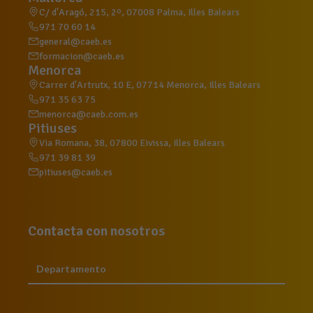
C/ d'Aragó, 215, 2º, 07008 Palma, Illes Balears
971 70 60 14
general@caeb.es
formacion@caeb.es
Menorca
Carrer d'Artrutx, 10 E, 07714 Menorca, Illes Balears
971 35 63 75
menorca@caeb.com.es
Pitiuses
Via Romana, 38, 07800 Eivissa, Illes Balears
971 39 81 39
pitiuses@caeb.es
Contacta con nosotros