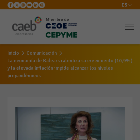
ES
Miembro de
Inicio
Comunicación
La economía de Balears ralentiza su crecimiento (10,9%)
y la elevada inflación impide alcanzar los niveles
prepandémicos