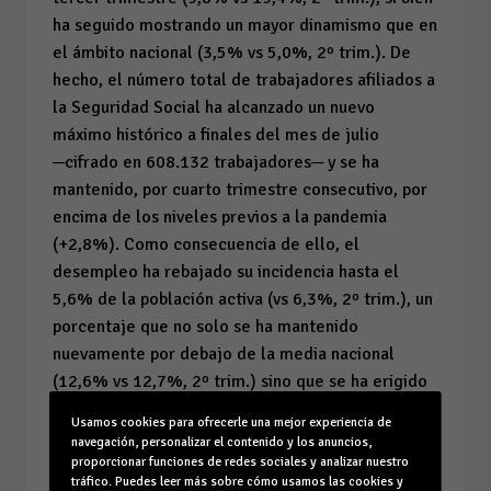
ha seguido mostrando un mayor dinamismo que en
el ámbito nacional (3,5% vs 5,0%, 2º trim.). De
hecho, el número total de trabajadores afiliados a
la Seguridad Social ha alcanzado un nuevo
máximo histórico a finales del mes de julio
─cifrado en 608.132 trabajadores─ y se ha
mantenido, por cuarto trimestre consecutivo, por
encima de los niveles previos a la pandemia
(+2,8%). Como consecuencia de ello, el
desempleo ha rebajado su incidencia hasta el
5,6% de la población activa (vs 6,3%, 2º trim.), un
porcentaje que no solo se ha mantenido
nuevamente por debajo de la media nacional
(12,6% vs 12,7%, 2º trim.) sino que se ha erigido
en la tasa de paro más reducida de los últimos 16
Usamos cookies para ofrecerle una mejor experiencia de
años.
navegación, personalizar el contenido y los anuncios,
proporcionar funciones de redes sociales y analizar nuestro
El favorable balance laboral no ha sido suficiente
tráfico. Puedes leer más sobre cómo usamos las cookies y