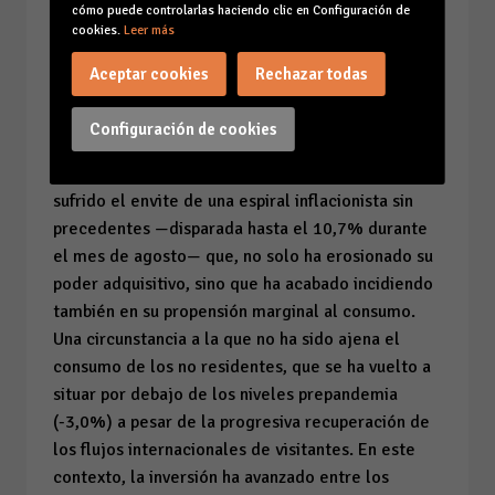
cómo puede controlarlas haciendo clic en Configuración de
para sostener la senda de crecimiento del
cookies.
Leer más
consumo privado
, pues este ha anotado un
incremento real del 9,8%, claramente alejado
Aceptar cookies
Rechazar todas
del ritmo de avance del trimestre anterior
(13,0%).
Configuración de cookies
Desde esta perspectiva, el gasto de las familias ha
sufrido el envite de una espiral inflacionista sin
precedentes —disparada hasta el 10,7% durante
el mes de agosto— que, no solo ha erosionado su
poder adquisitivo, sino que ha acabado incidiendo
también en su propensión marginal al consumo.
Una circunstancia a la que no ha sido ajena el
consumo de los no residentes, que se ha vuelto a
situar por debajo de los niveles prepandemia
(-3,0%) a pesar de la progresiva recuperación de
los flujos internacionales de visitantes. En este
contexto, la inversión ha avanzado entre los