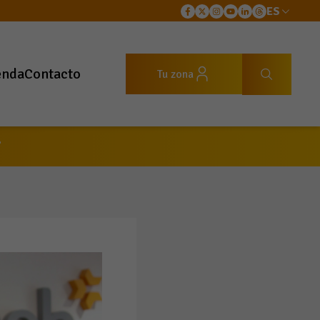
ES
enda
Contacto
Tu zona
”