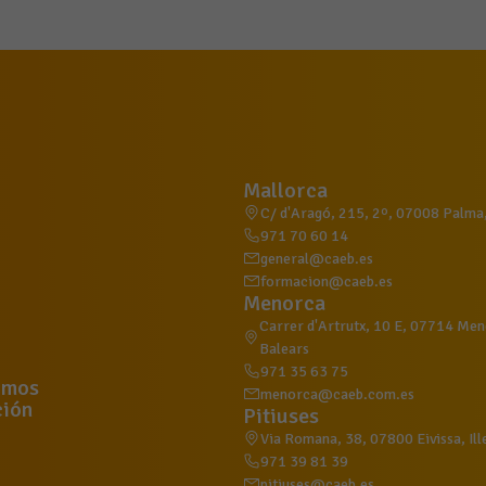
Mallorca
C/ d'Aragó, 215, 2º, 07008 Palma, 
971 70 60 14
general@caeb.es
formacion@caeb.es
Menorca
Carrer d'Artrutx, 10 E, 07714 Meno
Balears
971 35 63 75
omos
menorca@caeb.com.es
ión
Pitiuses
Via Romana, 38, 07800 Eivissa, Ill
971 39 81 39
pitiuses@caeb.es