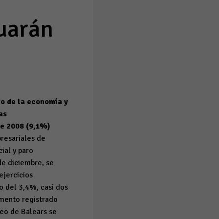
uarán
to de la economía y
sas
de 2008 (9,1%)
resariales de
ial y paro
de diciembre, se
ejercicios
o del 3,4%, casi dos
emento registrado
leo de Balears se