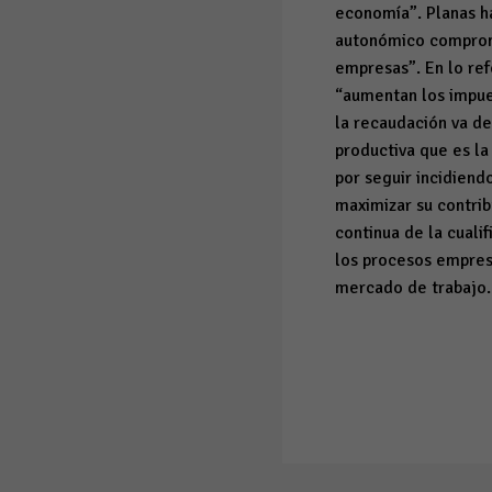
economía”. Planas ha
autonómico comprome
empresas”. En lo re
“aumentan los impues
la recaudación va de
productiva que es la
por seguir incidiend
maximizar su contrib
continua de la cuali
los procesos empresa
mercado de trabajo.