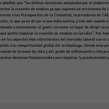
 añadido que “las últimas decisiones adoptadas por el Gobierno
ten la creación de empleo ya que suponen un incremento de la
ferente a los Presupuestos de la Comunitat, la presidenta de CA
tos, lo que ya es de por si una mala noticia, y más aún cuando 
stinado a incrementar el gasto corriente en lugar de dirigir recu
 que podría impulsar la creación de empleo en las islas”. Por to
o en los aspectos más estructurales del mercado laboral con el 
ución a la competitividad global del archipiélago. Desde esta pe
ficación de la mano de obra y del grado de sofisticación e integr
riales devienen fundamentales para impulsar la productividad y 