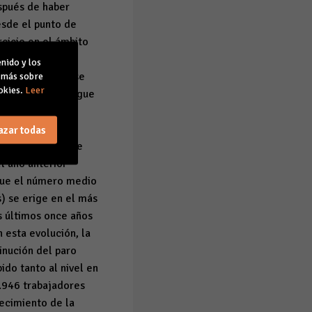
spués de haber
esde el punto de
rcicio en el ámbito
vicios (3%) y la
nido y los
 la que todavía se
r más sobre
okies.
Leer
indefinida que sigue
ientras que los
 tiempo, el
azar todas
empleo. Prueba de
el año anterior
 que el número medio
s) se erige en el más
s últimos once años
 esta evolución, la
inución del paro
ido tanto al nivel en
.946 trabajadores
recimiento de la