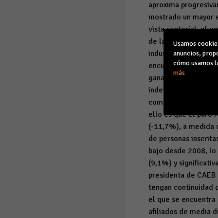
aproxima progresiva
mostrado un mayor e
vista sectorial, el 
de la construcción (
Usamos cookies 
industria (2,7%), de
anuncios, propo
cómo usamos la
encuentra inmerso el
más
ganando peso. En el
indefinidos crecen 
comportamiento del 
ello es que el paro 
(-11,7%), a medida q
de personas inscrita
bajo desde 2008, lo 
(9,1%) y significati
presidenta de CAEB 
tengan continuidad d
el que se encuentra
afiliados de media d