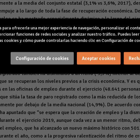
mente a la media del conjunto estatal (3,1%
vs
3,6%, 2017), de
mpuje a lo largo de toda la fase de recuperación económica. D
empleo se ha mostrado especialmente dinámico a lo largo del eje
7,3%), donde se ha incrementado a un mayor ritmo que en los ser
para ofrecerle una mejor experiencia de navegación, personalizar el conte
bido, en buena medida, a la fase de recuperación más primaria en
rcionar funciones de redes sociales y analizar nuestro tráfico. Puedes lee
s cookies y cómo puede controlarlas haciendo clic en Configuración de co
 sector. La creación de empleo se consolida en la contratación 
 último mes del año contratos temporales se reducen un -10%, m
un 2,2% respecto al mes de diciembre del año anterior. Al mismo
Configuración de cookies
Aceptar cookies
Rech
empleo está teniendo su traslación sobre la evolución del des
registrado también ha disminuido a un ritmo (-5,5%) inferior al d
ue se recuperan los niveles previos a la crisis económica. Y es
s en las oficinas de empleo durante el ejercicio (48.641 persona
que sitúa la tasa de paro registrado como la más reducida de lo
vamente por debajo de la media nacional (14,9%). De acuerdo con
ha apuntado que “se espera que la creación de empleo y la dism
urante el ejercicio 2019, aunque cada vez a un menor ritmo, deb
 el empleo, que ha alcanzado un nuevo máximo histórico con 501
urante el año, como a la progresiva ralentización del ritmo de c