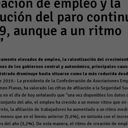
eación de empleo y la
ución del paro contin
9, aunque a un ritmo
”
icamente elevados de empleo, la ralentización del crecimien
ones de los gobiernos central y autonómico, principales cau
gistrado disminuye hasta situarse como la más reducida des
e 2019.- La presidenta de la Confederación de Asociaciones Emp
en Planas, ha valorado las cifras de afiliación a la Seguridad Soc
s en el día de hoy señalando que “una vez disponibles los datos 
conjunto del año, el empleo ha crecido a un menor ritmo que en 
reto, la afiliación de trabajadores ha aumentado a un ritmo medi
menos que en el bienio anterior (5,6%), en sintonía con el incr
es del año (3,2%). De esta manera, el ritmo de creación de emp