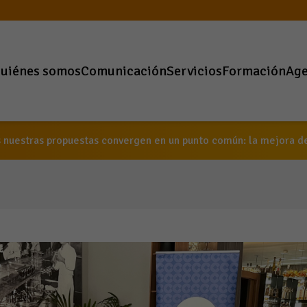
uiénes somos
Comunicación
Servicios
Formación
Ag
 nuestras propuestas convergen en un punto común: la mejora de