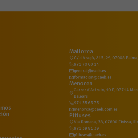
Mallorca
C/ d'Aragó, 215, 2º, 07008 Palma, 
971 70 60 14
general@caeb.es
formacion@caeb.es
Menorca
Carrer d'Artrutx, 10 E, 07714 Meno
Balears
971 35 63 75
omos
menorca@caeb.com.es
ión
Pitiuses
Via Romana, 38, 07800 Eivissa, Ill
971 39 81 39
pitiuses@caeb.es