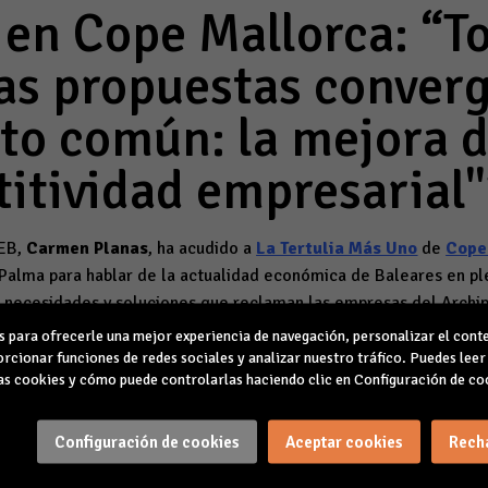
 en Cope Mallorca: “T
as propuestas conver
to común: la mejora d
itividad empresarial"
EB,
Carmen Planas
, ha acudido a
La Tertulia Más Uno
de
Cope
 Palma pa
ra hablar de la actualidad económica de Baleares en p
s necesidades y soluciones que reclaman las empresas del Archipi
anas ha contado con la participación de los empresarios Jaume 
para ofrecerle una mejor experiencia de navegación, personalizar el conte
rcionar funciones de redes sociales y analizar nuestro tráfico. Puedes lee
s cookies y cómo puede controlarlas haciendo clic en Configuración de co
 que la tendencia de la economía balear “es positiva" aunque a
es de actividad prepandemia" y que, de cara al 28M, los empresa
Configuración de cookies
Aceptar cookies
Rech
Govern que surja de las urnas soluciones a la falta de vivienda as
roblemas de movilidad, además de una rebaja de impuestos y un 