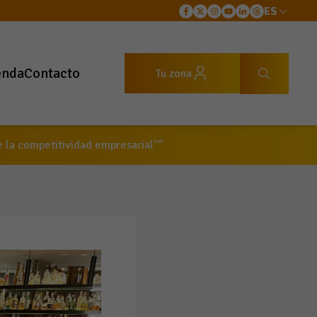
ES
enda
Contacto
Tu zona
 la competitividad empresarial"”