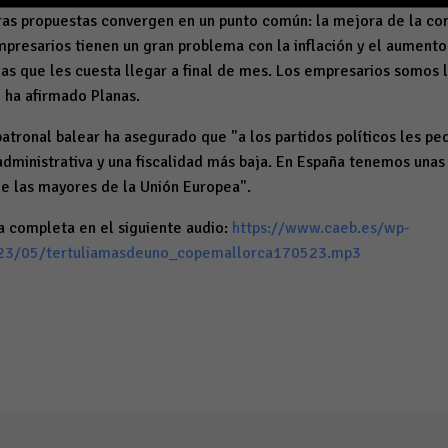
tras propuestas convergen en un punto común: la mejora de la co
resarios tienen un gran problema con la inflación y el aumento 
as que les cuesta llegar a final de mes. Los empresarios somos
 ha afirmado Planas.
patronal balear ha asegurado que "a los partidos políticos les p
n administrativa y una fiscalidad más baja. En España tenemos unas
de las mayores de la Unión Europea".
a completa en el siguiente audio:
https://www.caeb.es/wp-
023/05/tertuliamasdeuno_copemallorca170523.mp3