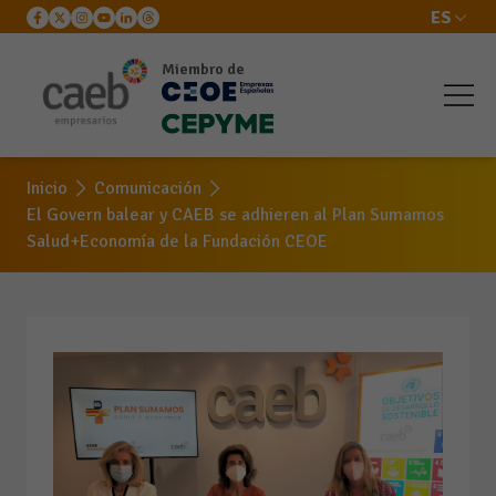
ES
Miembro de
Inicio
Comunicación
El Govern balear y CAEB se adhieren al Plan Sumamos
Salud+Economía de la Fundación CEOE