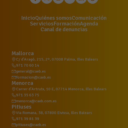
Inicio
Quiénes somos
Comunicación
Servicios
Formación
Agenda
Canal de denuncias
Mallorca
C/ d'Aragó, 215, 2º, 07008 Palma, Illes Balears
971 70 60 14
general@caeb.es
formacion@caeb.es
Menorca
Carrer d'Artrutx, 10 E, 07714 Menorca, Illes Balears
971 35 63 75
menorca@caeb.com.es
Pitiuses
Via Romana, 38, 07800 Eivissa, Illes Balears
971 39 81 39
pitiuses@caeb.es