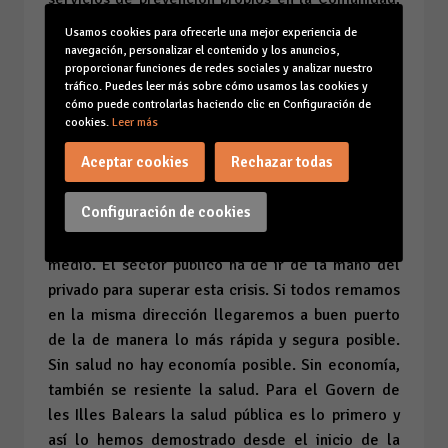
y 22 centros de mutuas con 303 trabajadores en
Usamos cookies para ofrecerle una mejor experiencia de
los centros de mutuas (224 sanitarios y 79
navegación, personalizar el contenido y los anuncios,
proporcionar funciones de redes sociales y analizar nuestro
administrativos), que ponemos a disposición de
tráfico. Puedes leer más sobre cómo usamos las cookies y
las autoridades sanitarias siguiendo estrictamente
cómo puede controlarlas haciendo clic en Configuración de
el calendario marcado”.
cookies.
Leer más
Aceptar cookies
Rechazar todas
La consellera de Salut del Govern ha cerrado el
acto haciendo énfasis en que "la suma del
Configuración de cookies
esfuerzo de todos nos ayudará a afrontar esta
compleja situación sanitaria que ya dura un año y
medio. El sector público ha de ir de la mano del
privado para superar esta crisis. Si todos remamos
en la misma dirección llegaremos a buen puerto
de la de manera lo más rápida y segura posible.
Sin salud no hay economía posible. Sin economía,
también se resiente la salud. Para el Govern de
les Illes Balears la salud pública es lo primero y
así lo hemos demostrado desde el inicio de la