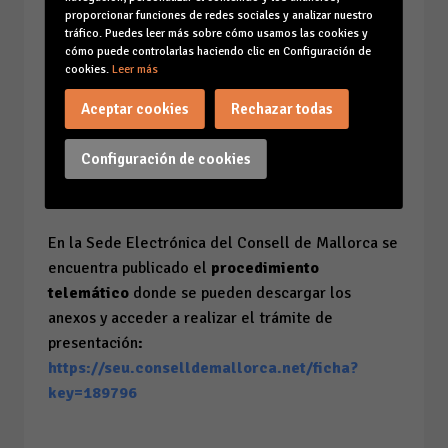
6. Reconocimiento a la Práctica Ejemplar de una
proporcionar funciones de redes sociales y analizar nuestro
gran empresa, sin dotación económica, a
tráfico. Puedes leer más sobre cómo usamos las cookies y
cómo puede controlarlas haciendo clic en Configuración de
propuesta de las entidades colaboradoras.
cookies.
Leer más
Aceptar cookies
Rechazar todas
Plazo para la presentación de candidaturas:
Configuración de cookies
Del 20 de junio al 8 de agosto de 2025.
En la Sede Electrónica del Consell de Mallorca se
encuentra publicado el
procedimiento
telemático
donde se pueden descargar los
anexos y acceder a realizar el trámite de
presentación
:
https://seu.conselldemallorca.net/ficha?
key=189796