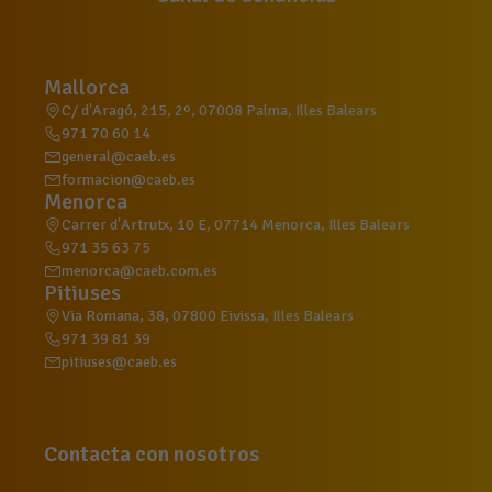
Mallorca
C/ d'Aragó, 215, 2º, 07008 Palma, Illes Balears
971 70 60 14
general@caeb.es
formacion@caeb.es
Menorca
Carrer d'Artrutx, 10 E, 07714 Menorca, Illes Balears
971 35 63 75
menorca@caeb.com.es
Pitiuses
Via Romana, 38, 07800 Eivissa, Illes Balears
971 39 81 39
pitiuses@caeb.es
Contacta con nosotros