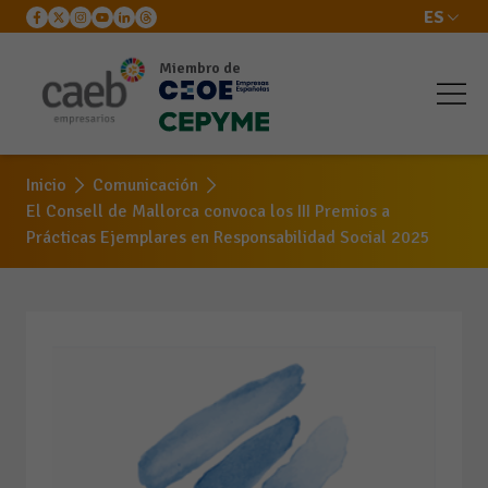
ES
Miembro de
Inicio
Comunicación
El Consell de Mallorca convoca los III Premios a
Prácticas Ejemplares en Responsabilidad Social 2025