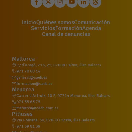
Inicio
Quiénes somos
Comunicación
Servicios
Formación
Agenda
Canal de denuncias
Mallorca
C/ d'Aragó, 215, 2º, 07008 Palma, Illes Balears
971 70 60 14
general@caeb.es
formacion@caeb.es
Menorca
Carrer d'Artrutx, 10 E, 07714 Menorca, Illes Balears
971 35 63 75
menorca@caeb.com.es
Pitiuses
Via Romana, 38, 07800 Eivissa, Illes Balears
971 39 81 39