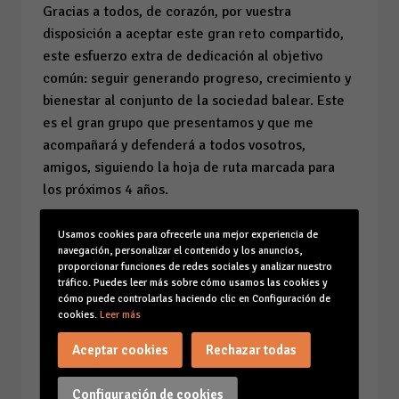
Gracias a todos, de corazón, por vuestra
disposición a aceptar este gran reto compartido,
este esfuerzo extra de dedicación al objetivo
común: seguir generando progreso, crecimiento y
bienestar al conjunto de la sociedad balear. Este
es el gran grupo que presentamos y que me
acompañará y defenderá a todos vosotros,
amigos, siguiendo la hoja de ruta marcada para
los próximos 4 años.
Desde mi llegada a la CAEB en 2014 mi máximo
Usamos cookies para ofrecerle una mejor experiencia de
empeño ha sido trabajar duro y sin descanso para
navegación, personalizar el contenido y los anuncios,
proporcionar funciones de redes sociales y analizar nuestro
todas las empresas de Baleares. Hace 12 años
tráfico. Puedes leer más sobre cómo usamos las cookies y
esta casa, la casa de todos los empresarios,
cómo puede controlarlas haciendo clic en Configuración de
estaba en una situación complicada, en términos
cookies.
Leer más
económicos y de proyecto. Nuestra presencia en
Aceptar cookies
Rechazar todas
CEOE y CEPYME era nula y había una cierta
sensación de falta de compromiso de los
Configuración de cookies