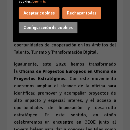
organizamos el pasado marzo la
I Cumbre
cookies.
Leer más
empresarial República Dominicana –
Aceptar cookies
Rechazar todas
Baleares,
un espacio de encuentro estratégico
entre empresas e instituciones de ambos
Configuración de cookies
territorios para favorecer el diálogo, la
colaboración público-privada y la generación de
oportunidades de cooperación en los ámbitos del
Talento, Turismo y Transformación Digital.
Igualmente, este 2026 hemos transformado
la
Oficina de Proyectos Europeos en Oficina de
Proyectos Estratégicos.
Con este movimiento
queremos ampliar el alcance de la oficina para
identificar, promover y acompañar proyectos de
alto impacto y especial interés, y el acceso a
oportunidades de financiación y desarrollo
estratégico. En este sentido, en otoño
celebraremos un encuentro en CEOE junto al
Govern balear para dar a conocer las Islas como