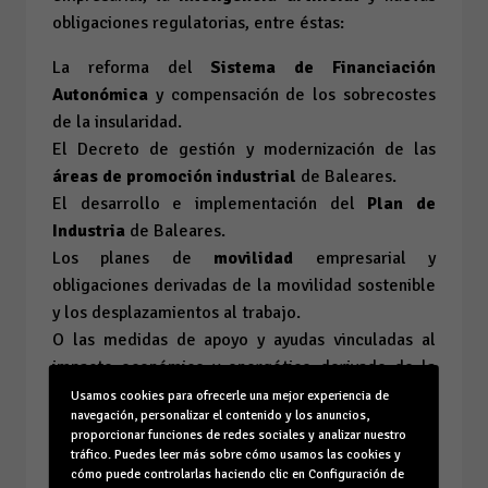
obligaciones regulatorias, entre éstas:
La reforma del
Sistema de Financiación
Autonómica
y compensación de los sobrecostes
de la insularidad.
El Decreto de gestión y modernización de las
áreas de promoción industrial
de Baleares.
El desarrollo e implementación del
Plan de
Industria
de Baleares.
Los planes de
movilidad
empresarial y
obligaciones derivadas de la movilidad sostenible
y los desplazamientos al trabajo.
O las medidas de apoyo y ayudas vinculadas al
impacto económico y energético derivado de la
inestabilidad en
Oriente Medio.
Usamos cookies para ofrecerle una mejor experiencia de
navegación, personalizar el contenido y los anuncios,
proporcionar funciones de redes sociales y analizar nuestro
tráfico. Puedes leer más sobre cómo usamos las cookies y
En el marco de nuestro Plan de Acción, este 2026
cómo puede controlarlas haciendo clic en Configuración de