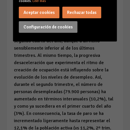
cookies.
Leer más
de Europa” y ha deseado “que las nuevas
administraciones faciliten que la economía
Aceptar cookies
Rechazar todas
funcione para que pueda prosperar nuestra
sociedad”. Los datos de la EPA reflejan que
Configuración de cookies
Balears ha seguido creando ocupación durante el
segundo cuarto del año, aunque a un ritmo
sensiblemente inferior al de los últimos
trimestres. Al mismo tiempo, la progresiva
desaceleración que experimenta el ritmo de
creación de ocupación está influyendo sobre la
evolución de los niveles de desempleo. Así,
durante el segundo trimestre, el número de
personas desempleadas (79.900 personas) ha
aumentado en términos interanuales (10,2%), tal
y como ya sucediera en el primer cuarto del año
(3%). En consecuencia, la tasa de paro se ha
incrementado ligeramente hasta representar el
12,1% de la población activa (
vs
11,2%, 2º trim.