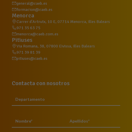
general@caeb.es
formacion@caeb.es
Menorca
Carrer d'Artrutx, 10 E, 07714 Menorca, Illes Balears
971 35 63 75
menorca@caeb.com.es
Pitiuses
Via Romana, 38, 07800 Eivissa, Illes Balears
971 39 81 39
pitiuses@caeb.es
Contacta con nosotros