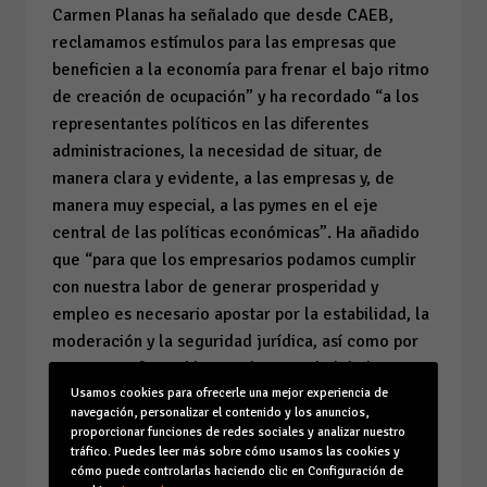
Carmen Planas ha señalado que desde CAEB,
reclamamos estímulos para las empresas que
beneficien a la economía para frenar el bajo ritmo
de creación de ocupación” y ha recordado “a los
representantes políticos en las diferentes
administraciones, la necesidad de situar, de
manera clara y evidente, a las empresas y, de
manera muy especial, a las pymes en el eje
central de las políticas económicas”. Ha añadido
que “para que los empresarios podamos cumplir
con nuestra labor de generar prosperidad y
empleo es necesario apostar por la estabilidad, la
moderación y la seguridad jurídica, así como por
un entorno favorable para la actividad de las
Usamos cookies para ofrecerle una mejor experiencia de
empresas”. Carmen Planas ha defendido que “la
navegación, personalizar el contenido y los anuncios,
colaboración público privada es el único camino
proporcionar funciones de redes sociales y analizar nuestro
que podemos recorrer si queremos situar de
tráfico. Puedes leer más sobre cómo usamos las cookies y
cómo puede controlarlas haciendo clic en Configuración de
nuevo a Balears entre las regiones más prosperas