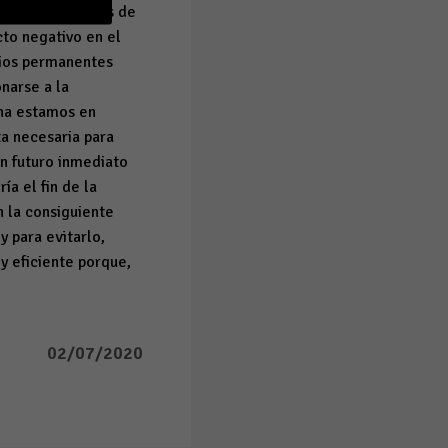
e seamos capaces de
cto negativo en el
mbios permanentes
narse a la
una estamos en
ta necesaria para
un futuro inmediato
ía el fin de la
 la consiguiente
y para evitarlo,
y eficiente porque,
02/07/2020