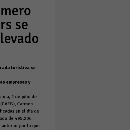
úmero
rs se
elevado
rada turística se
las empresas y
lma, 2 de julio de
s (CAEB), Carmen
blicadas en el día de
 sido de 495.206
 anterior por lo que