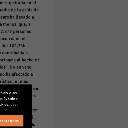
n registrada en el
edia de la caída de
ears ha llevado a
da menos, que, a
77.277 personas
ocurrió en el
to del 104,3%
y coordinada a
ortancia al hecho de
os”. No en vano,
leo ha afectado a
rístico, el más
nemos confianza en
nido y los
 de todo, tenemos
r más sobre
activar la
okies.
Leer
r que para defender
sario proteger al
azar todas
turística inédita,