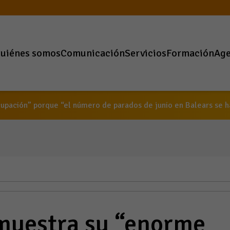
uiénes somos
Comunicación
Servicios
Formación
Ag
pación” porque “el número de parados de junio en Balears se h
uestra su “enorme