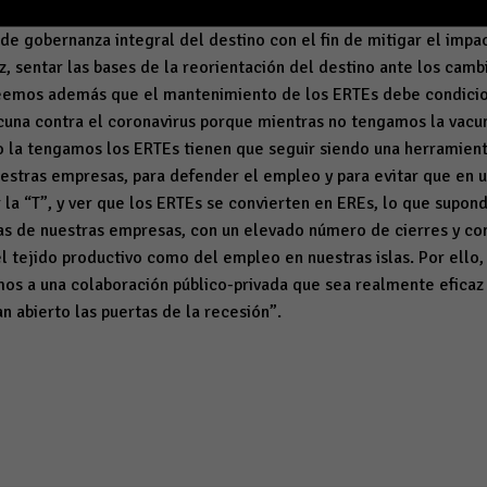
y llena de incertidumbres por lo que desde CAEB apelamos a qu
o de gobernanza integral del destino con el fin de mitigar el impa
vez, sentar las bases de la reorientación del destino ante los ca
reemos además que el mantenimiento de los ERTEs debe condicio
acuna contra el coronavirus porque mientras no tengamos la vac
o la tengamos los ERTEs tienen que seguir siendo una herramien
uestras empresas, para defender el empleo y para evitar que en 
la “T”, y ver que los ERTEs se convierten en EREs, lo que supondr
as de nuestras empresas, con un elevado número de cierres y con
l tejido productivo como del empleo en nuestras islas. Por ello, 
s a una colaboración público-privada que sea realmente eficaz 
an abierto las puertas de la recesión”.