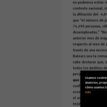
no podemos evitar m
contexto nacional, 
la afiliación del -4
que “el número de pa
74.293 personas, ci
desempleadas.” “Nos
anterior mes de may
respecto al mes de j
través de una neces
Balears sea la comu
cabe destacar que, e
todos los ámbitos de 
perjudicado con un 
Usamos cookies 
que la temporada t
anuncios, propo
confianza en que la 
cómo usamos la
economía”. Por todo 
más
el empleo y los pue
tejido empresarial”.