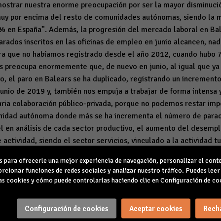
ostrar nuestra enorme preocupación por ser la mayor disminució
muy por encima del resto de comunidades autónomas, siendo la m
,6% en España”. Además, la progresión del mercado laboral en Bal
rados inscritos en las oficinas de empleo en junio alcancen, na
fra que no habíamos registrado desde el año 2012, cuando hubo 
 preocupa enormemente que, de nuevo en junio, al igual que ya 
o, el paro en Balears se ha duplicado, registrando un incremen
unio de 2019 y, también nos empuja a trabajar de forma intensa 
aria colaboración público-privada, porque no podemos restar imp
nidad autónoma donde más se ha incrementa el número de parad
l en análisis de cada sector productivo, el aumento del desemp
actividad, siendo el sector servicios, vinculado a la actividad tu
dramático aumento del paro del 120,5%”.
“A pesar de todo, te
para ofrecerle una mejor experiencia de navegación, personalizar el conte
urística se vaya animando”
Carmen Planas señala que “a pesar
rcionar funciones de redes sociales y analizar nuestro tráfico. Puedes lee
temporada turística se vaya animando y podamos, entre todos, re
s cookies y cómo puede controlarlas haciendo clic en Configuración de co
ello, la presidenta de CAEB, insiste en la urgencia “de entende
stos de trabajo de los ciudadanos de Balears es totalmente nece
Configuración de cookies
Aceptar cookies
Rech
 Planas ha insistido en que “Balears afronta este año una campaña 