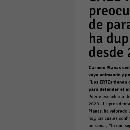
preocu
de par
ha dup
desde 
Carmen Planas seña
vaya animando y po
“Los ERTEs tienen 
para defender el e
Puede escuchar o d
2020.- La president
Planas, ha valorado l
hoy, las cuales conf
personas, “lo que s