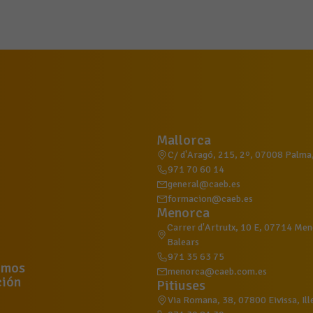
Mallorca
C/ d'Aragó, 215, 2º, 07008 Palma, 
971 70 60 14
general@caeb.es
formacion@caeb.es
Menorca
Carrer d'Artrutx, 10 E, 07714 Meno
Balears
971 35 63 75
omos
menorca@caeb.com.es
ión
Pitiuses
Via Romana, 38, 07800 Eivissa, Ill