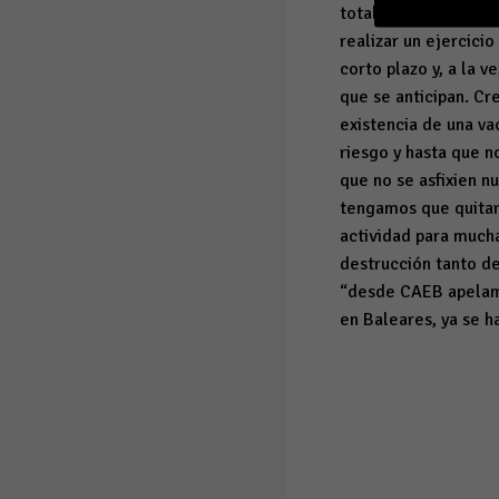
totalmente atípica 
realizar un ejercici
corto plazo y, a la 
que se anticipan. C
existencia de una v
riesgo y hasta que n
que no se asfixien n
tengamos que quitar 
actividad para much
destrucción tanto de
“desde CAEB apelamo
en Baleares, ya se h