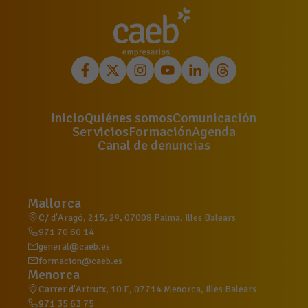
Inicio
Quiénes somos
Comunicación
Servicios
Formación
Agenda
Canal de denuncias
Mallorca
C/ d'Aragó, 215, 2º, 07008 Palma, Illes Balears
971 70 60 14
general@caeb.es
formacion@caeb.es
Menorca
Carrer d'Artrutx, 10 E, 07714 Menorca, Illes Balears
971 35 63 75