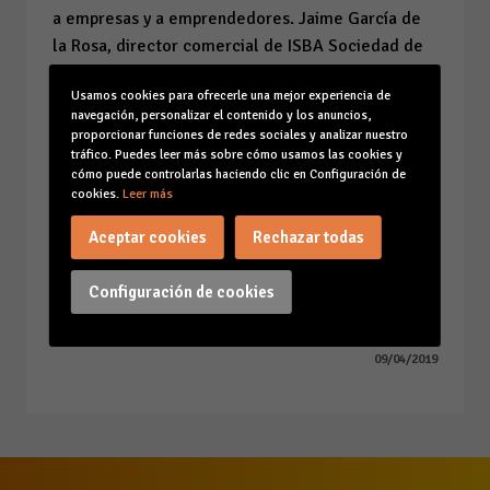
a empresas y a emprendedores. Jaime García de
la Rosa, director comercial de ISBA Sociedad de
Garantía Recíproca, ha explicado las posibilidades
Usamos cookies para ofrecerle una mejor experiencia de
para acceder a la financiación de ISBA, entidad
navegación, personalizar el contenido y los anuncios,
financiera sin ánimo de lucro que tiene por
proporcionar funciones de redes sociales y analizar nuestro
objetivo contribuir al desarrollo económico de
tráfico. Puedes leer más sobre cómo usamos las cookies y
cómo puede controlarlas haciendo clic en Configuración de
Balears. Finalmente, ha intervenido Juan Carlos
cookies.
Leer más
Martín, director de Negocios Institucionales y
Convenios de Empresa de Banco Sabadell, que ha
Aceptar cookies
Rechazar todas
expuesto las soluciones de financiación que esta
entidad ofrece a empresas y emprendedores.
Configuración de cookies
09/04/2019