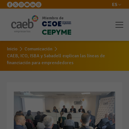
ES
Miembro de
Inicio
Comunicación
CAEB, ICO, ISBA y Sabadell explican las líneas de
financiación para emprendedores