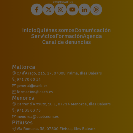
Inicio
Quiénes somos
Comunicación
Servicios
Formación
Agenda
Canal de denuncias
Mallorca
C/ d'Aragó, 215, 2º, 07008 Palma, Illes Balears
971 70 60 14
general@caeb.es
formacion@caeb.es
Menorca
Carrer d'Artrutx, 10 E, 07714 Menorca, Illes Balears
971 35 63 75
menorca@caeb.com.es
Pitiuses
Via Romana, 38, 07800 Eivissa, Illes Balears