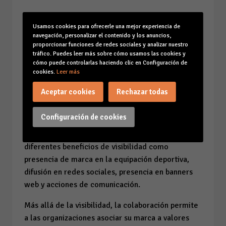
Una oportunidad para que las
Usamos cookies para ofrecerle una mejor experiencia de
empresas generen impacto
navegación, personalizar el contenido y los anuncios,
proporcionar funciones de redes sociales y analizar nuestro
ELA Baleares invita a las empresas a convertirse
tráfico. Puedes leer más sobre cómo usamos las cookies y
en patrocinadoras del reto mediante diferentes
cómo puede controlarlas haciendo clic en Configuración de
cookies.
Leer más
modalidades de colaboración económica,
adaptadas a distintos niveles de participación.
Aceptar cookies
Rechazar todas
Las aportaciones comienzan en
400 euros
para el
Configuración de cookies
patrocinio base y alcanzan los
1.000 euros
para la
categoría de
Partner Principal
, incluyendo
diferentes beneficios de visibilidad como
presencia de marca en la equipación deportiva,
difusión en redes sociales, presencia en banners
web y acciones de comunicación.
Más allá de la visibilidad, la colaboración permite
a las organizaciones asociar su marca a valores