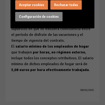
Aceptar cookies
Rechazar todas
En lo que respecta a la retribución de las
vacaciones, los trabajadores percibirán además la
Configuración de cookies
parte proporcional del
salario correspondiente
a las vacaciones legales mínimas
en los
supuestos en que no existiera coincidencia entre
el período de disfrute de las vacaciones y el
tiempo de vigencia del contrato.
El
salario mínimo de los empleados de hogar
que trabajen
por horas, en régimen externo
,
incluye todos los conceptos retributivos. El salario
mínimo de dichos empleados de hogar será de
5,08 euros por hora efectivamente trabajada
.
08/01/2015