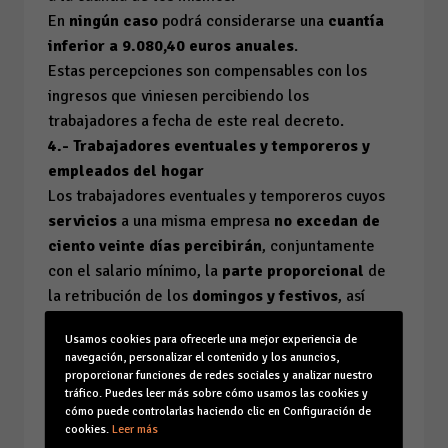
En
ningún caso
podrá considerarse una
cuantía
inferior a 9.080,40 euros anuales
.
Estas percepciones son compensables con los
ingresos que viniesen percibiendo los
trabajadores a fecha de este real decreto.
4.- Trabajadores eventuales y temporeros y
empleados del hogar
Los trabajadores eventuales y temporeros cuyos
servicios
a una misma empresa
no excedan de
ciento veinte días
percibirán
, conjuntamente
con el salario mínimo, la
parte proporcional
de
la retribución de los
domingos y festivos
, así
como de las
dos gratificaciones
Usamos cookies para ofrecerle una mejor experiencia de
extraordinarias
correspondientes al salario
de
navegación, personalizar el contenido y los anuncios,
treinta días
en
cada una
de ellas,
sin
que la
proporcionar funciones de redes sociales y analizar nuestro
tráfico. Puedes leer más sobre cómo usamos las cookies y
cuantía del salario profesional pueda
resultar
cómo puede controlarlas haciendo clic en Configuración de
inferior a
30,72 euros por jornada legal
en la
cookies.
Leer más
actividad en ningún caso.