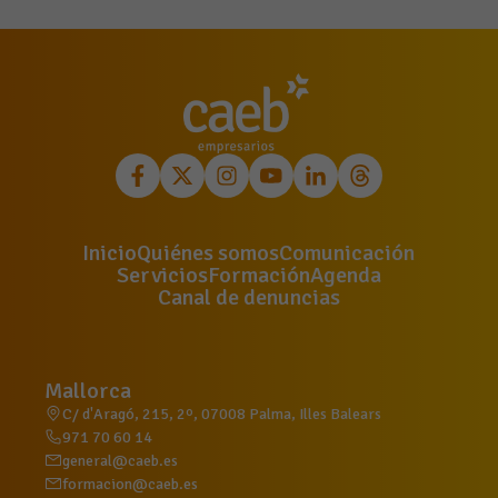
Inicio
Quiénes somos
Comunicación
Servicios
Formación
Agenda
Canal de denuncias
Mallorca
C/ d'Aragó, 215, 2º, 07008 Palma, Illes Balears
971 70 60 14
general@caeb.es
formacion@caeb.es