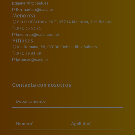
general@caeb.es
formacion@caeb.es
Menorca
Carrer d'Artrutx, 10 E, 07714 Menorca, Illes Balears
971 35 63 75
menorca@caeb.com.es
Pitiuses
Via Romana, 38, 07800 Eivissa, Illes Balears
971 39 81 39
pitiuses@caeb.es
Contacta con nosotros