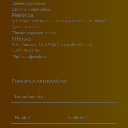
general@caeb.es
formacion@caeb.es
Menorca
Carrer d'Artrutx, 10 E, 07714 Menorca, Illes Balears
971 35 63 75
menorca@caeb.com.es
Pitiuses
Via Romana, 38, 07800 Eivissa, Illes Balears
971 39 81 39
pitiuses@caeb.es
Contacta con nosotros