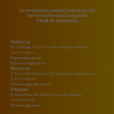
Inicio
Quiénes somos
Comunicación
Servicios
Formación
Agenda
Canal de denuncias
Mallorca
C/ d'Aragó, 215, 2º, 07008 Palma, Illes Balears
971 70 60 14
general@caeb.es
formacion@caeb.es
Menorca
Carrer d'Artrutx, 10 E, 07714 Menorca, Illes Balears
971 35 63 75
menorca@caeb.com.es
Pitiuses
Via Romana, 38, 07800 Eivissa, Illes Balears
971 39 81 39
pitiuses@caeb.es