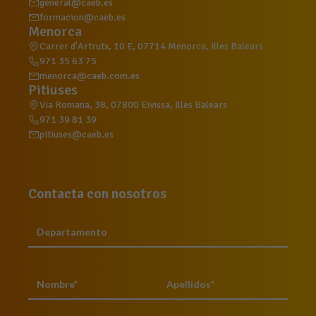
general@caeb.es
formacion@caeb.es
Menorca
Carrer d'Artrutx, 10 E, 07714 Menorca, Illes Balears
971 35 63 75
menorca@caeb.com.es
Pitiuses
Via Romana, 38, 07800 Eivissa, Illes Balears
971 39 81 39
pitiuses@caeb.es
Contacta con nosotros