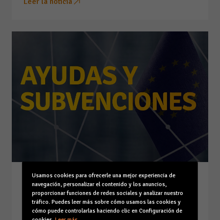
Leer la noticia
Usamos cookies para ofrecerle una mejor experiencia de
PRIMERA CONVOCATORIA DEL
navegación, personalizar el contenido y los anuncios,
PROGRAMA DE INCENTIVOS A
proporcionar funciones de redes sociales y analizar nuestro
tráfico. Puedes leer más sobre cómo usamos las cookies y
PROYECTOS SINGULARES
cómo puede controlarlas haciendo clic en Configuración de
INNOVADORES DE AHORRO Y
cookies.
Leer más