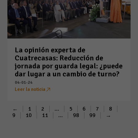
La opinión experta de
Cuatrecasas: Reducción de
jornada por guarda legal: ¿puede
dar lugar a un cambio de turno?
04-01-24
Leer la noticia
←
1
2
...
5
6
7
8
9
10
11
...
98
99
→