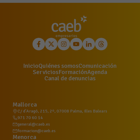
Inicio
Quiénes somos
Comunicación
Servicios
Formación
Agenda
Canal de denuncias
Mallorca
C/ d'Aragó, 215, 2º, 07008 Palma, Illes Balears
971 70 60 14
general@caeb.es
formacion@caeb.es
Menorca