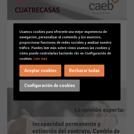
La opinión experta de
Usamos cookies para ofrecerle una mejor experiencia de
Cuatrecasas: Ley 4/2023 LGTBI:
navegación, personalizar el contenido y los anuncios,
proporcionar funciones de redes sociales y analizar nuestro
¿nuevas obligaciones a partir
tráfico. Puedes leer más sobre cómo usamos las cookies y
del 2 de marzo de 2024?
cómo puede controlarlas haciendo clic en Configuración de
cookies.
Leer más
05-03-24
Leer la noticia
Aceptar cookies
Rechazar todas
Configuración de cookies