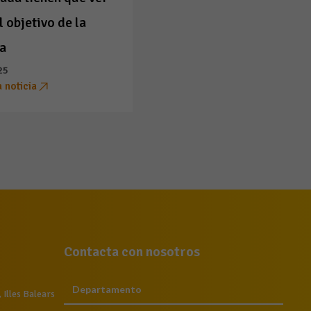
l objetivo de la
a
25
a noticia
Contacta con nosotros
Illes Balears