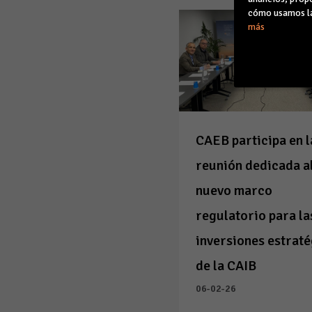
cómo usamos la
más
CAEB participa en l
reunión dedicada a
nuevo marco
regulatorio para la
inversiones estrat
de la CAIB
06-02-26