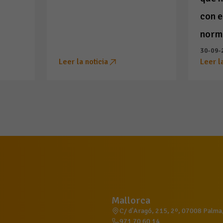
con e
norm
30-09-
Leer la noticia
Leer l
Mallorca
C/ d'Aragó, 215, 2º, 07008 Palma, 
971 70 60 14