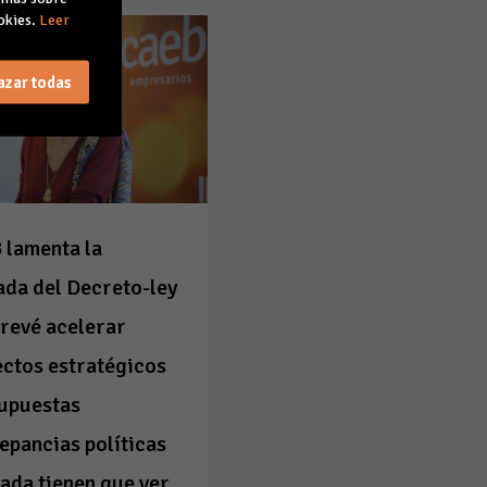
okies.
Leer
azar todas
 lamenta la
ada del Decreto-ley
revé acelerar
ctos estratégicos
supuestas
epancias políticas
ada tienen que ver