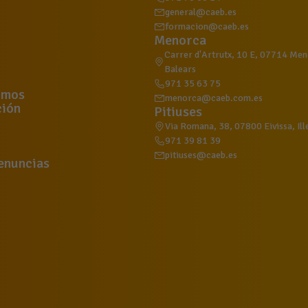
general@caeb.es
formacion@caeb.es
Menorca
Carrer d'Artrutx, 10 E, 07714 Meno
Balears
971 35 63 75
omos
menorca@caeb.com.es
ión
Pitiuses
Via Romana, 38, 07800 Eivissa, Ill
971 39 81 39
pitiuses@caeb.es
enuncias