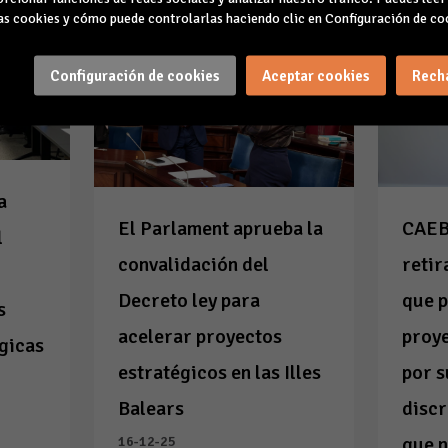
s cookies y cómo puede controlarlas haciendo clic en Configuración de co
Configuración de cookies
Aceptar cookies
Rech
a
El Parlament aprueba la
CAEB
l
convalidación del
retir
Decreto ley para
que p
s
acelerar proyectos
proye
égicas
estratégicos en las Illes
por 
Balears
discr
que n
16-12-25