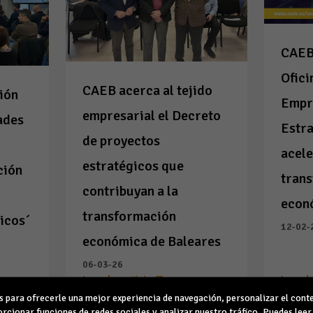
CAEB
Ofici
CAEB acerca al tejido
ión
Empr
empresarial el Decreto
ades
Estra
de proyectos
acele
estratégicos que
ción
tran
contribuyan a la
econ
transformación
icos´
12-02-
económica de Baleares
06-03-26
Leer la noticia
Leer l
para ofrecerle una mejor experiencia de navegación, personalizar el conte
rcionar funciones de redes sociales y analizar nuestro tráfico. Puedes lee