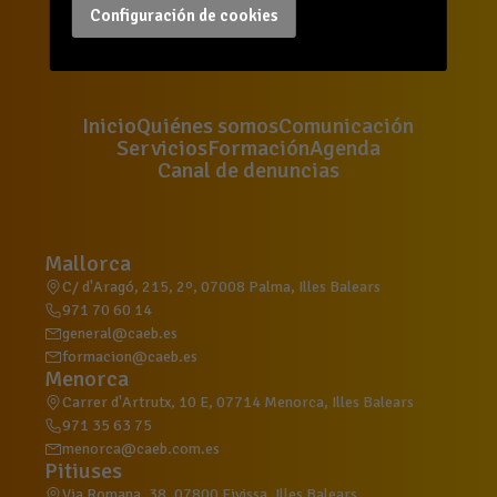
Configuración de cookies
Inicio
Quiénes somos
Comunicación
Servicios
Formación
Agenda
Canal de denuncias
Mallorca
C/ d'Aragó, 215, 2º, 07008 Palma, Illes Balears
971 70 60 14
general@caeb.es
formacion@caeb.es
Menorca
Carrer d'Artrutx, 10 E, 07714 Menorca, Illes Balears
971 35 63 75
menorca@caeb.com.es
Pitiuses
Via Romana, 38, 07800 Eivissa, Illes Balears