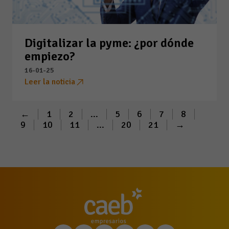
Digitalizar la pyme: ¿por dónde
empiezo?
16-01-25
Leer la noticia
←
1
2
...
5
6
7
8
9
10
11
...
20
21
→