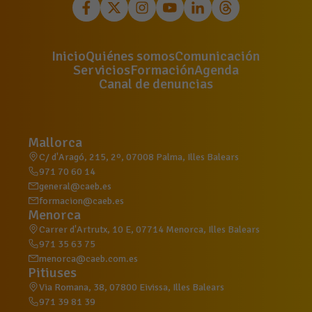
Inicio
Quiénes somos
Comunicación
Servicios
Formación
Agenda
Canal de denuncias
Mallorca
C/ d'Aragó, 215, 2º, 07008 Palma, Illes Balears
971 70 60 14
general@caeb.es
formacion@caeb.es
Menorca
Carrer d'Artrutx, 10 E, 07714 Menorca, Illes Balears
971 35 63 75
menorca@caeb.com.es
Pitiuses
Via Romana, 38, 07800 Eivissa, Illes Balears
971 39 81 39