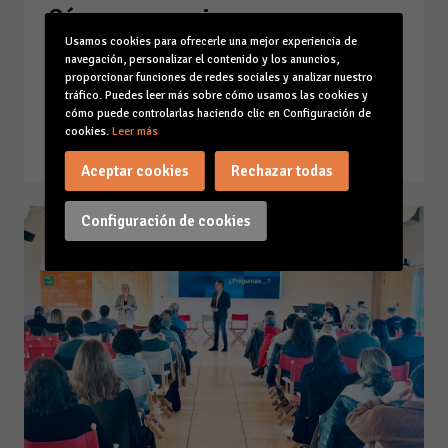
Cómo conseguir una
comunicación de impacto en
Usamos cookies para ofrecerle una mejor experiencia de
navegación, personalizar el contenido y los anuncios,
seguridad y salud laboral
proporcionar funciones de redes sociales y analizar nuestro
(Capítulo 4º)
tráfico. Puedes leer más sobre cómo usamos las cookies y
cómo puede controlarlas haciendo clic en Configuración de
31-01-25
cookies.
Leer más
Leer la noticia
Aceptar cookies
Rechazar todas
Configuración de cookies