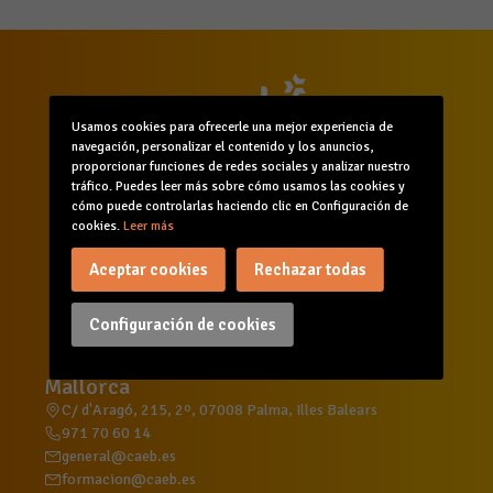
Usamos cookies para ofrecerle una mejor experiencia de
navegación, personalizar el contenido y los anuncios,
proporcionar funciones de redes sociales y analizar nuestro
tráfico. Puedes leer más sobre cómo usamos las cookies y
cómo puede controlarlas haciendo clic en Configuración de
cookies.
Leer más
Inicio
Quiénes somos
Comunicación
Servicios
Formación
Agenda
Aceptar cookies
Rechazar todas
Canal de denuncias
Configuración de cookies
Mallorca
C/ d'Aragó, 215, 2º, 07008 Palma, Illes Balears
971 70 60 14
general@caeb.es
formacion@caeb.es