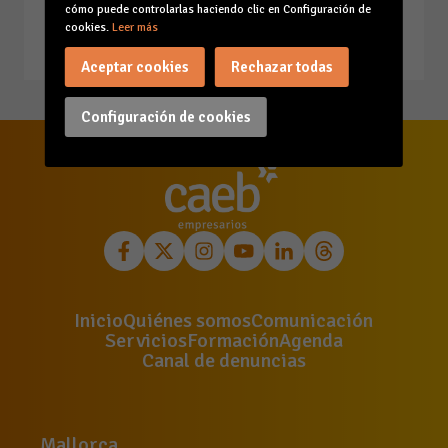
cómo puede controlarlas haciendo clic en Configuración de
cookies.
Leer más
01/04/2025
Aceptar cookies
Rechazar todas
Configuración de cookies
Inicio
Quiénes somos
Comunicación
Servicios
Formación
Agenda
Canal de denuncias
Mallorca