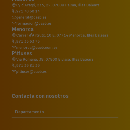
C/ d'Aragó, 215, 2º, 07008 Palma, Illes Balears
971 70 60 14
general@caeb.es
formacion@caeb.es
Menorca
Carrer d'Artrutx, 10 E, 07714 Menorca, Illes Balears
971 35 63 75
menorca@caeb.com.es
Pitiuses
Via Romana, 38, 07800 Eivissa, Illes Balears
971 39 81 39
pitiuses@caeb.es
Contacta con nosotros