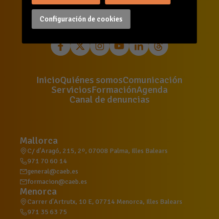
Configuración de cookies
Inicio
Quiénes somos
Comunicación
Servicios
Formación
Agenda
Canal de denuncias
Mallorca
C/ d'Aragó, 215, 2º, 07008 Palma, Illes Balears
971 70 60 14
general@caeb.es
formacion@caeb.es
Menorca
Carrer d'Artrutx, 10 E, 07714 Menorca, Illes Balears
971 35 63 75