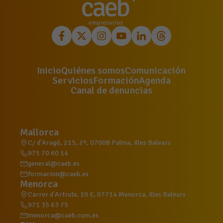
Inicio
Quiénes somos
Comunicación
Servicios
Formación
Agenda
Canal de denuncias
Mallorca
C/ d'Aragó, 215, 2º, 07008 Palma, Illes Balears
971 70 60 14
general@caeb.es
formacion@caeb.es
Menorca
Carrer d'Artrutx, 10 E, 07714 Menorca, Illes Balears
971 35 63 75
menorca@caeb.com.es