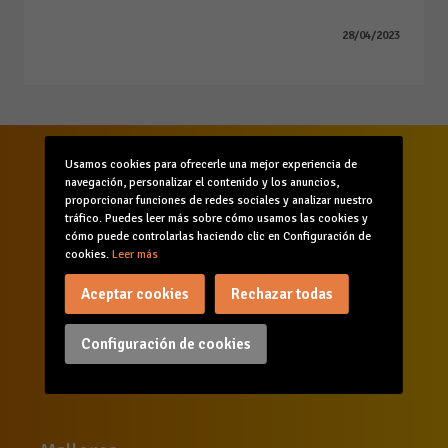
28/04/2023
Usamos cookies para ofrecerle una mejor experiencia de
navegación, personalizar el contenido y los anuncios,
proporcionar funciones de redes sociales y analizar nuestro
tráfico. Puedes leer más sobre cómo usamos las cookies y
cómo puede controlarlas haciendo clic en Configuración de
cookies.
Leer más
Aceptar cookies
Rechazar todas
Inicio
Quiénes somos
Comunicación
Servicios
Formación
Agenda
Configuración de cookies
Canal de denuncias