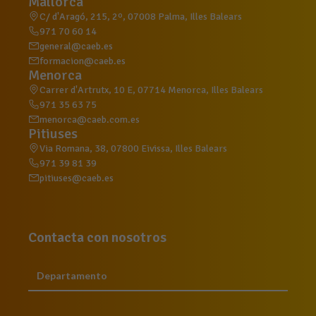
Mallorca
C/ d'Aragó, 215, 2º, 07008 Palma, Illes Balears
971 70 60 14
general@caeb.es
formacion@caeb.es
Menorca
Carrer d'Artrutx, 10 E, 07714 Menorca, Illes Balears
971 35 63 75
menorca@caeb.com.es
Pitiuses
Via Romana, 38, 07800 Eivissa, Illes Balears
971 39 81 39
pitiuses@caeb.es
Contacta con nosotros