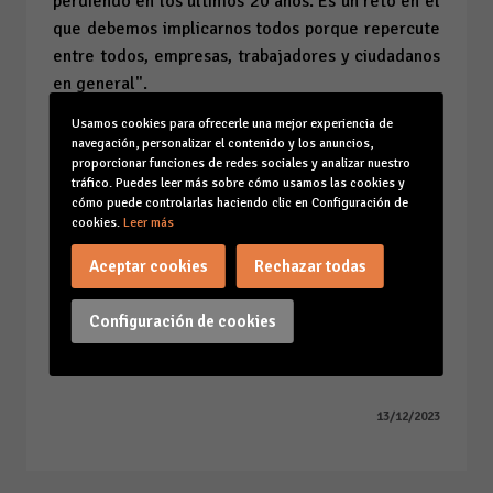
perdiendo en los últimos 20 años. Es un reto en el
que debemos implicarnos todos porque repercute
entre todos, empresas, trabajadores y ciudadanos
en general".
Usamos cookies para ofrecerle una mejor experiencia de
Escucha la entrevista completa
AQUÍ
navegación, personalizar el contenido y los anuncios,
proporcionar funciones de redes sociales y analizar nuestro
tráfico. Puedes leer más sobre cómo usamos las cookies y
cómo puede controlarlas haciendo clic en Configuración de
cookies.
Leer más
Aceptar cookies
Rechazar todas
Configuración de cookies
13/12/2023