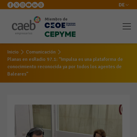
DE
Miembro de
Inicio
Comunicación
Planas en esRadio 97.1: “Impulsa es una plataforma de
conocimiento reconocida ya por todos los agentes de
Baleares”