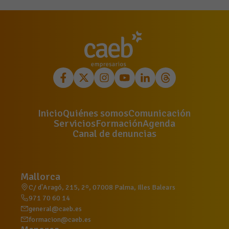
Inicio
Quiénes somos
Comunicación
Servicios
Formación
Agenda
Canal de denuncias
Mallorca
C/ d'Aragó, 215, 2º, 07008 Palma, Illes Balears
971 70 60 14
general@caeb.es
formacion@caeb.es