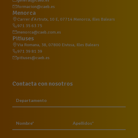
general@caeb.es
formacion@caeb.es
Menorca
Carrer d'Artrutx, 10 E, 07714 Menorca, Illes Balears
971 35 63 75
menorca@caeb.com.es
Pitiuses
Via Romana, 38, 07800 Eivissa, Illes Balears
971 39 81 39
pitiuses@caeb.es
Contacta con nosotros