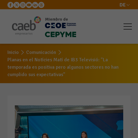
DE
Miembro de
Inicio
Comunicación
Planas en el Notícies Matí de IB3 Televisió: "La
temporada es positiva pero algunos sectores no han
cumplido sus expectativas"