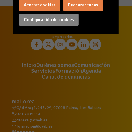
Aceptar cookies
Rechazar todas
Configuración de cookies
Inicio
Quiénes somos
Comunicación
Servicios
Formación
Agenda
Canal de denuncias
Mallorca
C/ d'Aragó, 215, 2º, 07008 Palma, Illes Balears
971 70 60 14
general@caeb.es
formacion@caeb.es