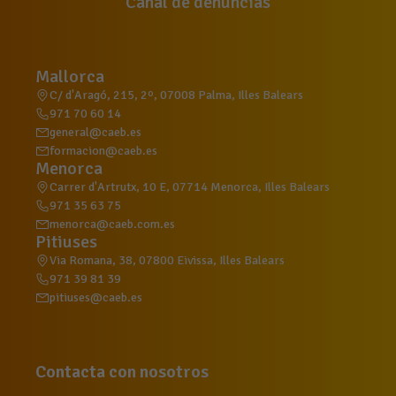
Canal de denuncias
Mallorca
C/ d'Aragó, 215, 2º, 07008 Palma, Illes Balears
971 70 60 14
general@caeb.es
formacion@caeb.es
Menorca
Carrer d'Artrutx, 10 E, 07714 Menorca, Illes Balears
971 35 63 75
menorca@caeb.com.es
Pitiuses
Via Romana, 38, 07800 Eivissa, Illes Balears
971 39 81 39
pitiuses@caeb.es
Contacta con nosotros