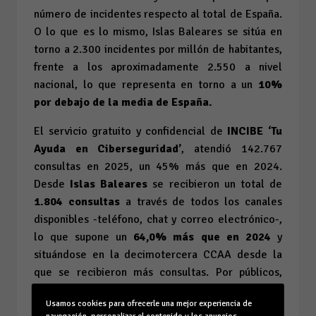
número de incidentes respecto al total de España.
O lo que es lo mismo, Islas Baleares se sitúa en
torno a 2.300 incidentes por millón de habitantes,
frente a los aproximadamente 2.550 a nivel
nacional, lo que representa en torno a un
10%
por debajo de la media de España.
El servicio gratuito y confidencial de
INCIBE ‘Tu
Ayuda en Ciberseguridad’
, atendió 142.767
consultas en 2025, un 45% más que en 2024.
Desde
Islas Baleares
se recibieron un total de
1.804 consultas
a través de todos los canales
disponibles -teléfono, chat y correo electrónico-,
lo que supone un
64,0% más que en 2024
y
situándose en la decimotercera CCAA desde la
que se recibieron más consultas. Por públicos,
1.567 de estas consultas se corresponden con el
Usamos cookies para ofrecerle una mejor experiencia de
público de Ciudadanía (el 86,9%), 161 de