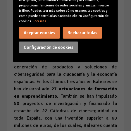
navegación, personalizar el contenido y los anuncios,
Empresas (8,9%) y las 76 restantes de Menores
proporcionar funciones de redes sociales y analizar nuestro
(4,2%).
Las temáticas más consultadas fueron:
tráfico. Puedes leer más sobre cómo usamos las cookies y
cómo puede controlarlas haciendo clic en Configuración de
compras fraudulentas (16,8%), v
ishing
cookies.
Leer más
(13,5%), s
mishing
(10,0%) y falsas inversiones
Aceptar cookies
Rechazar todas
y criptomonedas (6,5%).
Por otro lado, INCIBE invierte en el desarrollo del
Configuración de cookies
emprendimiento, el talento y la investigación en
universidades de toda España, así como una nueva
generación de productos y soluciones de
ciberseguridad para la ciudadanía y la economía
españolas. En los últimos tres años en Baleares se
han desarrollado
27 actuaciones de formación
en emprendimiento.
También se han impulsado
50 proyectos de investigación y financiado la
creación de 22 Cátedras de ciberseguridad en
toda España, con una inversión superior a 60
millones de euros, de los cuales, Baleares cuenta