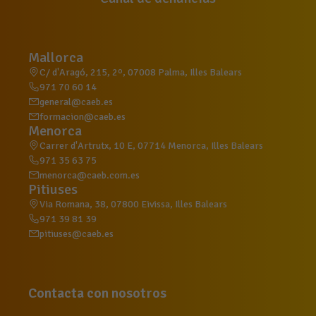
Mallorca
C/ d'Aragó, 215, 2º, 07008 Palma, Illes Balears
971 70 60 14
general@caeb.es
formacion@caeb.es
Menorca
Carrer d'Artrutx, 10 E, 07714 Menorca, Illes Balears
971 35 63 75
menorca@caeb.com.es
Pitiuses
Via Romana, 38, 07800 Eivissa, Illes Balears
971 39 81 39
pitiuses@caeb.es
Contacta con nosotros