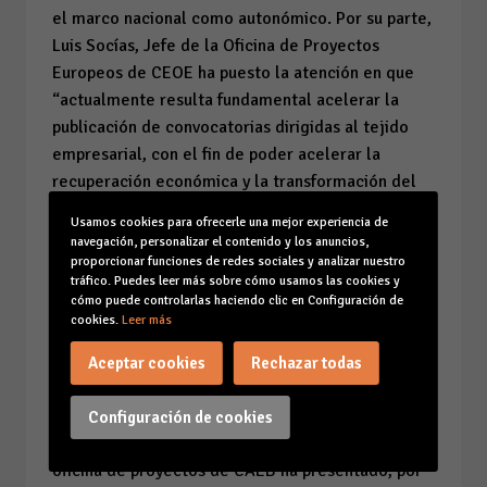
el marco nacional como autonómico. Por su parte,
Luis Socías, Jefe de la Oficina de Proyectos
Europeos de CEOE ha puesto la atención en que
“actualmente resulta fundamental acelerar la
publicación de convocatorias dirigidas al tejido
empresarial, con el fin de poder acelerar la
recuperación económica y la transformación del
modelo productivo”.
Usamos cookies para ofrecerle una mejor experiencia de
navegación, personalizar el contenido y los anuncios,
Asimismo, en opinión de Socías, “es importante
proporcionar funciones de redes sociales y analizar nuestro
acelerar la coordinación entre el Estado y las
tráfico. Puedes leer más sobre cómo usamos las cookies y
cómo puede controlarlas haciendo clic en Configuración de
Comunidades Autónomas para que éstas puedan
cookies.
Leer más
también acelerar el ritmo de publicación de
convocatorias”. En la misma línea, a su juicio, las
Aceptar cookies
Rechazar todas
empresas necesitan “la máxima información,
agilidad administrativa y facilidad para la
Configuración de cookies
presentación de proyectos”. En el ámbito local, la
oficina de proyectos de CAEB ha presentado, por