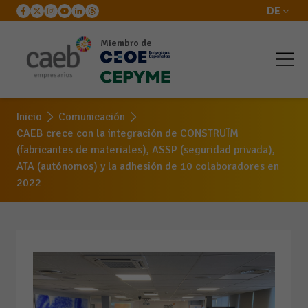
DE
Miembro de
Inicio
Comunicación
CAEB crece con la integración de CONSTRUÏM
(fabricantes de materiales), ASSP (seguridad privada),
ATA (autónomos) y la adhesión de 10 colaboradores en
2022