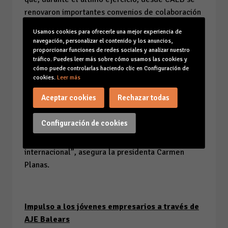
renovaron importantes convenios de colaboración
con Cuatrecasas, Sanitas, Tressis SV, WTW y las
Usamos cookies para ofrecerle una mejor experiencia de
entidades financieras CaixaBank, Santander y
navegación, personalizar el contenido y los anuncios,
Sabadell. “Desde CAEB seguimos trabajando para
proporcionar funciones de redes sociales y analizar nuestro
tráfico. Puedes leer más sobre cómo usamos las cookies y
ayudar a todas nuestras asociaciones y entidades
cómo puede controlarlas haciendo clic en Configuración de
colaboradoras, a la par que seguimos creciendo y
cookies.
Leer más
aumentando nuestro peso como patronal
Aceptar cookies
Rechazar todas
empresarial aglutinando en una sola voz los
intereses, preocupaciones y defensa del tejido
Configuración de cookies
empresarial de Baleares, tanto dentro del
Archipiélago como a nivel nacional e
internacional”, asegura la presidenta Carmen
Planas.
Impulso a los jóvenes empresarios a través de
AJE Balears