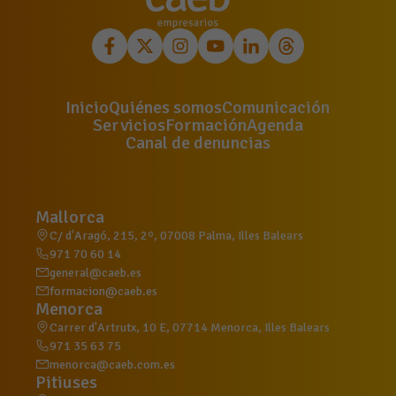
Inicio
Quiénes somos
Comunicación
Servicios
Formación
Agenda
Canal de denuncias
Mallorca
C/ d'Aragó, 215, 2º, 07008 Palma, Illes Balears
971 70 60 14
general@caeb.es
formacion@caeb.es
Menorca
Carrer d'Artrutx, 10 E, 07714 Menorca, Illes Balears
971 35 63 75
menorca@caeb.com.es
Pitiuses