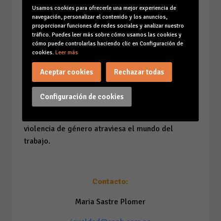
Usamos cookies para ofrecerle una mejor experiencia de
de violencia de género, si cesan su actividad para
navegación, personalizar el contenido y los anuncios,
garantizar su protección, se suspende su
proporcionar funciones de redes sociales y analizar nuestro
obligación de cotización durante seis meses, los
tráfico. Puedes leer más sobre cómo usamos las cookies y
cómo puede controlarlas haciendo clic en Configuración de
cuales se computan como cotización efectiva, y su
cookies.
Leer más
situación se considera “asimilada al alta”.
Aceptar cookies
Rechazar todas
En definitiva, el 25N es una llamada a reforzar las
políticas y prácticas laborales que protejan a las
Configuración de cookies
mujeres vulnerables, asegurando que la empresa
y la sociedad no miren hacia otro lado cuando la
violencia de género atraviesa el mundo del
trabajo.
Contacto:
Maria Sastre Plomer