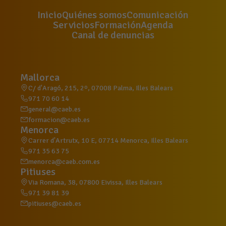
Inicio
Quiénes somos
Comunicación
Servicios
Formación
Agenda
Canal de denuncias
Mallorca
C/ d'Aragó, 215, 2º, 07008 Palma, Illes Balears
971 70 60 14
general@caeb.es
formacion@caeb.es
Menorca
Carrer d'Artrutx, 10 E, 07714 Menorca, Illes Balears
971 35 63 75
menorca@caeb.com.es
Pitiuses
Via Romana, 38, 07800 Eivissa, Illes Balears
971 39 81 39
pitiuses@caeb.es