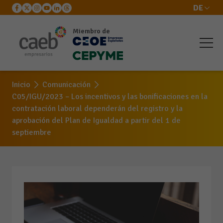
DE
Miembro de
Inicio
Comunicación
C05/IGU/2023 – Los incentivos y las bonificaciones en la
contratación laboral dependerán del registro y la
aprobación del Plan de Igualdad a partir del 1 de
septiembre