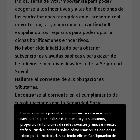
indica, serán de vital importancia para poder
acogerse a los incentivos y a las bonificaciones de
las contrataciones recogidas en el presente real
decreto-ley, tal y como indica su
artículo 8
,
estipulando los requisitos para poder optar a
dichas bonificaciones e incentivos:
No haber sido inhabilitado para obtener
subvenciones y ayudas públicas y para gozar de
beneficios e incentivos fiscales o de la Seguridad
Social.
Hallarse al corriente de sus obligaciones
tributarias.
Encontrarse al corriente en el cumplimiento de
sus obligaciones con la Seguridad Social.
Contar con el correspondiente
plan de igualdad
,
Usamos cookies para ofrecerle una mejor experiencia de
en el caso de las empresas obligadas (elaborado y
navegación, personalizar el contenido y los anuncios,
proporcionar funciones de redes sociales y analizar nuestro
aprobado por el REGCON).
tráfico. Puedes leer más sobre cómo usamos las cookies y
Cabe recordar que las empresas de 50 a más
cómo puede controlarlas haciendo clic en Configuración de