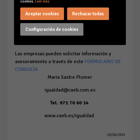
personas en plantilla tienen la obligación de
cookies.
Leer más
elaborar un Plan de Igualdad. Esta obligatoriedad
Aceptar cookies
Rechazar todas
también puede venir dada por el Convenio
Colectivo o por una sanción de la Autoridad
Configuración de cookies
Laboral.
Información y contacto:
Las empresas pueden solicitar información y
asesoramiento a través de este
FORMULARIO DE
CONSULTA
Maria Sastre Plomer
igualdad@caeb.com.es
Tel. 971 70 60 14
www.caeb.es/igualdad
19/06/2023