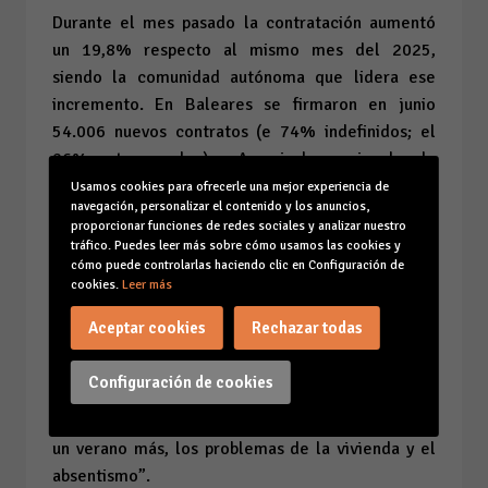
Durante el mes pasado la contratación aumentó
un 19,8% respecto al mismo mes del 2025,
siendo la comunidad autónoma que lidera ese
incremento. En Baleares se firmaron en junio
54.006 nuevos contratos (e 74% indefinidos; el
26%, temporales). A nivel nacional, la
contratación creció un 10,2%.
Usamos cookies para ofrecerle una mejor experiencia de
navegación, personalizar el contenido y los anuncios,
proporcionar funciones de redes sociales y analizar nuestro
La presidenta de CAEB destaca que el mercado
tráfico. Puedes leer más sobre cómo usamos las cookies y
laboral “se mantiene fuerte y resiste a los envites
cómo puede controlarlas haciendo clic en Configuración de
geopolíticos”. La pérdida de fuelle del
cookies.
Leer más
crecimiento económico “no impide que la
Aceptar cookies
Rechazar todas
actividad se mantenga en niveles máximos y que
el empleo siga sumando ocupados gracias al
Configuración de cookies
esfuerzo de un tejido empresarial que sigue
apostando por la calidad del servicio afrontando,
un verano más, los problemas de la vivienda y el
absentismo”.