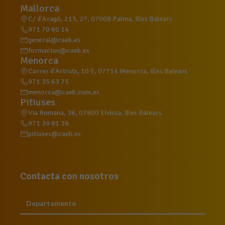
Mallorca
C/ d'Aragó, 215, 2º, 07008 Palma, Illes Balears
971 70 60 14
general@caeb.es
formacion@caeb.es
Menorca
Carrer d'Artrutx, 10 E, 07714 Menorca, Illes Balears
971 35 63 75
menorca@caeb.com.es
Pitiuses
Via Romana, 38, 07800 Eivissa, Illes Balears
971 39 81 39
pitiuses@caeb.es
Contacta con nosotros