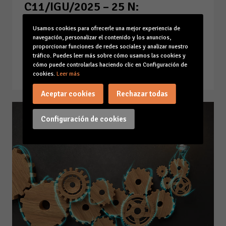
C11/IGU/2025 – 25 N:
garantizando los derechos
Usamos cookies para ofrecerle una mejor experiencia de
laborales de las víctimas de
navegación, personalizar el contenido y los anuncios,
violencia de género
proporcionar funciones de redes sociales y analizar nuestro
tráfico. Puedes leer más sobre cómo usamos las cookies y
25-11-25
cómo puede controlarlas haciendo clic en Configuración de
Leer la noticia
cookies.
Leer más
Aceptar cookies
Rechazar todas
Configuración de cookies