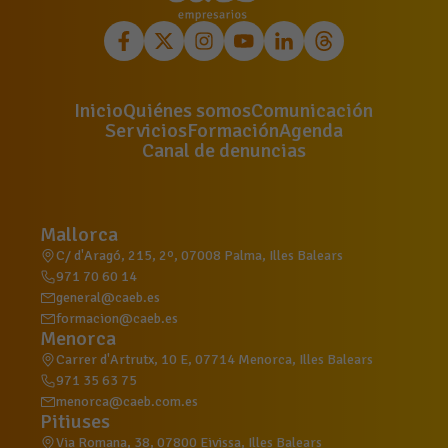
Inicio
Quiénes somos
Comunicación
Servicios
Formación
Agenda
Canal de denuncias
Mallorca
C/ d'Aragó, 215, 2º, 07008 Palma, Illes Balears
971 70 60 14
general@caeb.es
formacion@caeb.es
Menorca
Carrer d'Artrutx, 10 E, 07714 Menorca, Illes Balears
971 35 63 75
menorca@caeb.com.es
Pitiuses
Via Romana, 38, 07800 Eivissa, Illes Balears