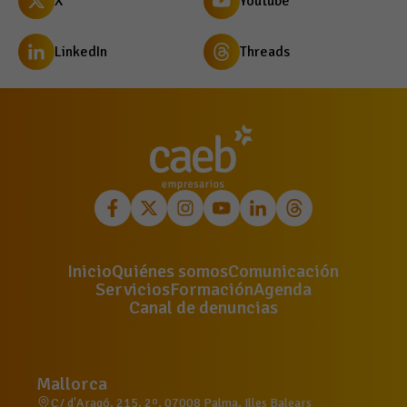
X
Youtube
LinkedIn
Threads
Inicio
Quiénes somos
Comunicación
Servicios
Formación
Agenda
Canal de denuncias
Mallorca
C/ d'Aragó, 215, 2º, 07008 Palma, Illes Balears