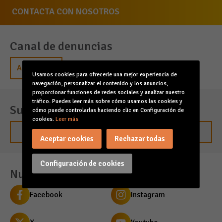
CONTACTA CON NOSOTROS
Canal de denuncias
Acceder
Usamos cookies para ofrecerle una mejor experiencia de
navegación, personalizar el contenido y los anuncios,
proporcionar funciones de redes sociales y analizar nuestro
tráfico. Puedes leer más sobre cómo usamos las cookies y
Suscríbete para estar al día
cómo puede controlarlas haciendo clic en Configuración de
cookies.
Leer más
Suscribirme
Aceptar cookies
Rechazar todas
Configuración de cookies
Nuestras redes sociales
Facebook
Instagram