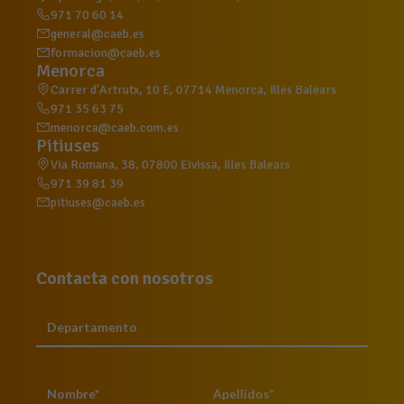
971 70 60 14
general@caeb.es
formacion@caeb.es
Menorca
Carrer d'Artrutx, 10 E, 07714 Menorca, Illes Balears
971 35 63 75
menorca@caeb.com.es
Pitiuses
Via Romana, 38, 07800 Eivissa, Illes Balears
971 39 81 39
pitiuses@caeb.es
Contacta con nosotros